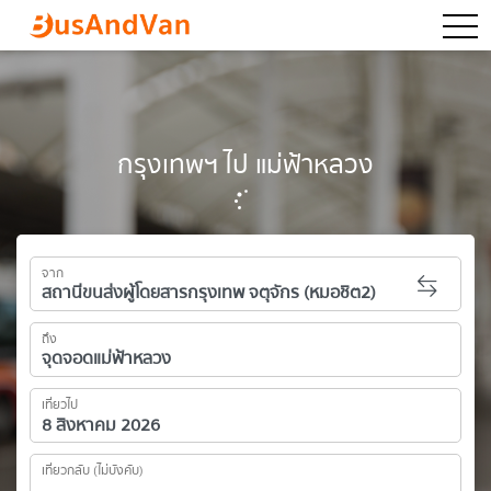
togg
กรุงเทพฯ ไป แม่ฟ้าหลวง
จาก
ถึง
เที่ยวไป
เที่ยวกลับ (ไม่บังคับ)