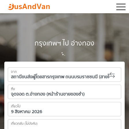
togg
กรุงเทพฯ ไป อ่างทอง
จาก
ถึง
เที่ยวไป
เที่ยวกลับ (ไม่บังคับ)