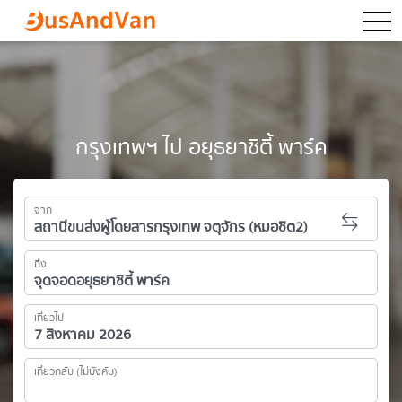
togg
กรุงเทพฯ ไป อยุธยาซิตี้ พาร์ค
จาก
ถึง
เที่ยวไป
เที่ยวกลับ (ไม่บังคับ)