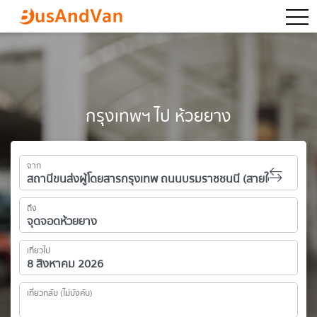
togg
กรุงเทพฯ ไป ห้วยยาง
จาก
ถึง
เที่ยวไป
เที่ยวกลับ (ไม่บังคับ)