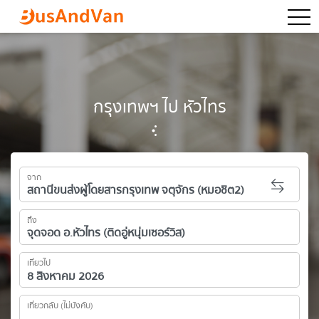
togg
กรุงเทพฯ ไป หัวไทร
จาก
ถึง
เที่ยวไป
เที่ยวกลับ (ไม่บังคับ)