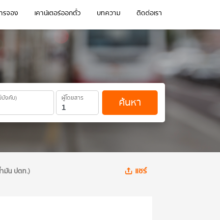
การจอง
เคาน์เตอร์ออกตั๋ว
บทความ
ติดต่อเรา
ม่บังคับ)
ผู้โดยสาร
ค้นหา
แชร์
้ำมัน ปตท.)