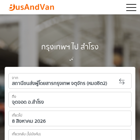
togg
กรุงเทพฯ ไป สำโรง
จาก
ถึง
เที่ยวไป
เที่ยวกลับ (ไม่บังคับ)