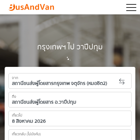
togg
กรุงเทพฯ ไป วาปีปทุม
จาก
ถึง
เที่ยวไป
เที่ยวกลับ (ไม่บังคับ)