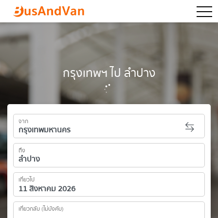
togg
กรุงเทพฯ ไป ลำปาง
จาก
ถึง
เที่ยวไป
เที่ยวกลับ (ไม่บังคับ)