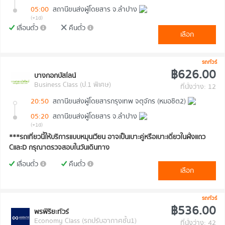
05:00
สถานีขนส่งผู้โดยสาร จ.ลำปาง
(+1d)
เลื่อนตั๋ว
คืนตั๋ว
เลือก
รถทัวร์
฿626.00
บางกอกบัสไลน์
Business Class (ป.1 พิเศษ)
ที่นั่งว่าง: 12
20:50
สถานีขนส่งผู้โดยสารกรุงเทพ จตุจักร (หมอชิต2)
05:20
สถานีขนส่งผู้โดยสาร จ.ลำปาง
(+1d)
***รถเที่ยวนี้ให้บริการแบบหมุนเวียน อาจเป็นเบาะคู่หรือเบาะเดี่ยวในฝั่งแถว
CและD กรุณาตรวจสอบในวันเดินทาง
เลื่อนตั๋ว
คืนตั๋ว
เลือก
รถทัวร์
฿536.00
พรพิริยะทัวร์
Economy Class (รถปรับอากาศชั้น1)
ที่นั่งว่าง: 42