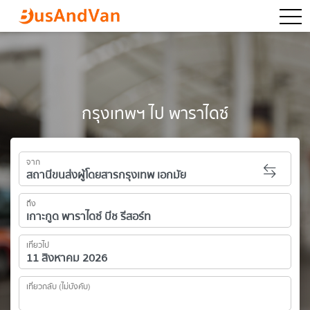
togg
กรุงเทพฯ ไป พาราไดซ์
จาก
ถึง
เที่ยวไป
เที่ยวกลับ (ไม่บังคับ)