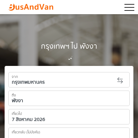
togg
กรุงเทพฯ ไป พังงา
จาก
ถึง
เที่ยวไป
เที่ยวกลับ (ไม่บังคับ)