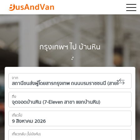
togg
กรุงเทพฯ ไป บ้านหิน
จาก
ถึง
เที่ยวไป
เที่ยวกลับ (ไม่บังคับ)