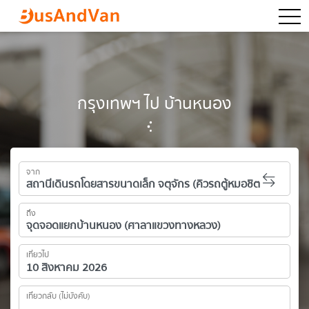
togg
กรุงเทพฯ ไป บ้านหนอง
จาก
ถึง
เที่ยวไป
เที่ยวกลับ (ไม่บังคับ)