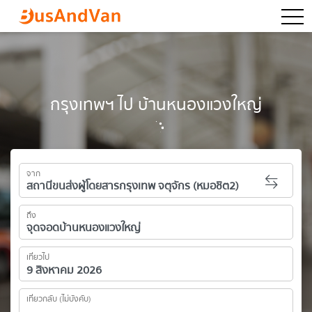
togg
กรุงเทพฯ ไป บ้านหนองแวงใหญ่
จาก
ถึง
เที่ยวไป
เที่ยวกลับ (ไม่บังคับ)