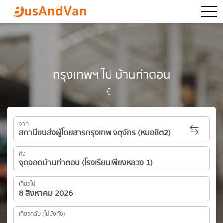
togg
กรุงเทพฯ ไป บ้านท่าตอน
จาก
ถึง
เที่ยวไป
เที่ยวกลับ (ไม่บังคับ)