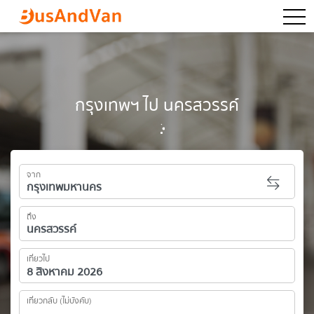
togg
กรุงเทพฯ ไป นครสวรรค์
จาก
ถึง
เที่ยวไป
เที่ยวกลับ (ไม่บังคับ)