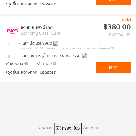
*จุดขึ้นระหว่างทาง โปรดรอรถ
รถทัวร์
฿380.00
บริษัท ขนส่ง จำกัด
Economy Class (ม.1ข)
ที่นั่งว่าง: 29
-
สถานีเดินรถรังสิต
เวลาต้นทาง 21:00
จาก สถานีขนส่งผู้โดยสารกรุงเทพ จตุจักร (หมอชิต2)
-
สถานีขนส่งผู้โดยสาร จ.นครสวรรค์
เลื่อนตั๋ว
คืนตั๋ว
เลือก
*จุดขึ้นระหว่างทาง โปรดรอรถ
จองตั๋วรถทัวร์ออนไลน์ BusAndVan
กรองเที่ยว