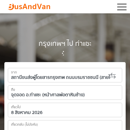
togg
กรุงเทพฯ ไป ท่าแซะ
จาก
ถึง
เที่ยวไป
เที่ยวกลับ (ไม่บังคับ)