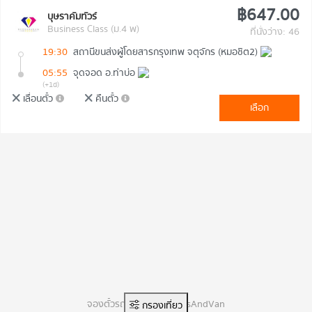
฿647.00
บุษราคัมทัวร์
Business Class (ม.4 พ)
ที่นั่งว่าง: 46
19:30
สถานีขนส่งผู้โดยสารกรุงเทพ จตุจักร (หมอชิต2)
05:55
จุดจอด อ.ท่าบ่อ
(+1d)
เลื่อนตั๋ว
คืนตั๋ว
เลือก
จองตั๋วรถทัวร์ออนไลน์ BusAndVan
กรองเที่ยว