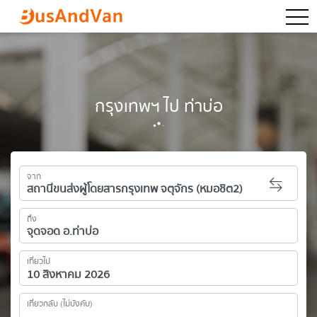
togg
กรุงเทพฯ ไป ท่าบ่อ
จาก
ถึง
เที่ยวไป
เที่ยวกลับ (ไม่บังคับ)