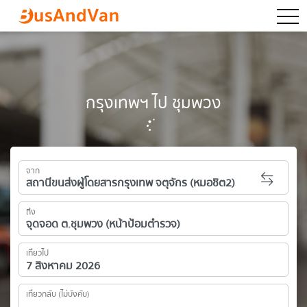
togg
กรุงเทพฯ ไป ชุมพวง
จาก
ถึง
เที่ยวไป
เที่ยวกลับ (ไม่บังคับ)