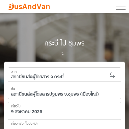
togg
กระบี่ ไป ชุมพร
จาก
ถึง
เที่ยวไป
เที่ยวกลับ (ไม่บังคับ)